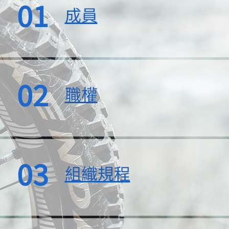
01
成員
02
職權
03
組織規程