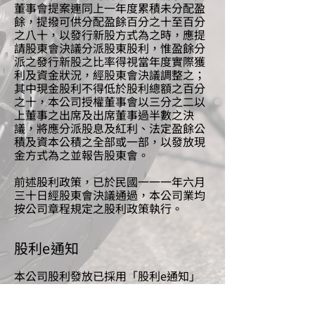
董事會提案連同上一年度累積未分配盈
餘，提撥可供分配盈餘百分之十至百分
之八十，以發行新股方式為之時，應提
請股東會決議分派股東股利，惟盈餘分
派之發行新股之比率得視當年度實際獲
利及資金狀況，經股東會決議調整之；
其中現金股利不得低於股利總額之百分
之十，本公司授權董事會以三分之二以
上董事之出席及出席董事過半數之決
議，將應分派股息及紅利、法定盈餘公
積及資本公積之全部或一部，以發放現
金方式為之並報告股東會。
前述股利政策，已於民國一一一年六月
三十日經股東會決議通過，本公司業均
按公司章程規定之股利政策執行。
股利e通知
本公司股利發放已採用「股利e通知」
歡迎大家一同申辦愛地球。