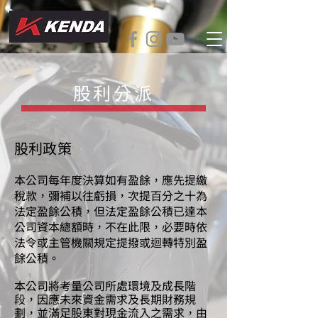
股利分派
股利政策
本公司每年度決算如有盈餘，應先提繳
稅款，彌補以往虧損，次提百分之十為
法定盈餘公積，但法定盈餘公積已達本
公司資本總額時，不在此限，必要時依
法令或主管機關規定提撥或迴轉特別盈
餘公積。
本公司將考量公司所處環境及成長階
段，因應未來資金需求及長期財務規
劃，並滿足股東對現金流入之需求，由