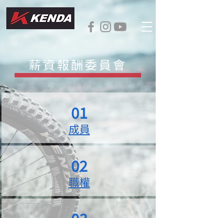
薪資報酬委員會
01
成員
02
職權