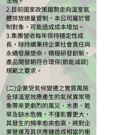
法規。
2.目前國家政策趨勢走向溫室氣
體排放總量管制，本公司屬於管
制對象，可能造成成本增加。
3.集團營收每年保持穩定性成
長，除持續秉持企業社會責任與
永續發展使命，積極研發創新，
產品開發朝符合環保(節能減碳)
規範之要求。
(二)企業受氣候變遷之實質風險
全球溫室效應產生的氣候異常現
象帶來更劇烈的風災、水患、乾
旱及缺水危機，不僅影響更大，
其發生的頻率愈來愈高，將對企
業營運及其供應鏈造成相當的衝