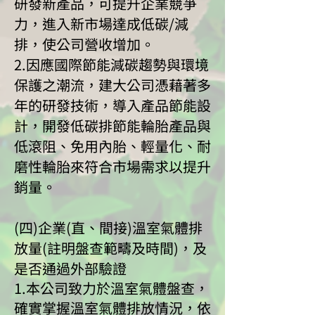
研發新產品，可提升企業競爭
力，進入新市場達成低碳/減
排，使公司營收增加。
2.因應國際節能減碳趨勢與環境
保護之潮流，建大公司憑藉著多
年的研發技術，導入產品節能設
計，開發低碳排節能輪胎產品與
低滾阻、免用內胎、輕量化、耐
磨性輪胎來符合市場需求以提升
銷量。
(四)企業(直、間接)溫室氣體排
放量(註明盤查範疇及時間)，及
是否通過外部驗證
1.本公司致力於溫室氣體盤查，
確實掌握溫室氣體排放情況，依