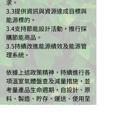
求。
3.3提供資訊與資源達成目標與
能源標的。
3.4支持節能設計活動，推行採
購節能商品。
3.5持續改進能源績效及能源管
理系統。
依據上述政策精神，持續進行各
項溫室氣體盤查及減量措施，並
考量產品生命週期，自設計、原
料、製造、貯存、運送、使用至
廢棄各階段過程中，均致力於技
術及方法持續改善，以降低對環
境衝擊之影響。