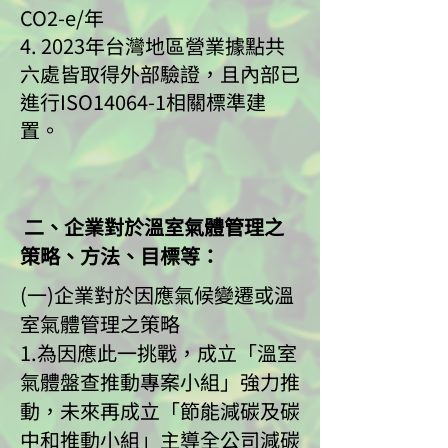
CO2-e/年
4. 2023年台灣地區營業據點共
六處皆取得外部驗證，且內部已
進行ISO14064-1相關標準建
置。
二、企業對於溫室氣體管理之
策略、方法、目標等：
(一)企業對於因應氣候變遷或溫
室氣體管理之策略
1.為因應此一挑戰，成立「溫室
氣體盤查推動專案小組」強力推
動，未來再成立「節能減碳及碳
中和推動小組」主導全公司減碳