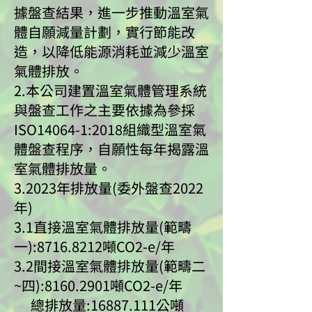
據盤查結果，進一步推動溫室氣
體自願減量計劃，實行節能改
造，以降低能源消耗並減少溫室
氣體排放。
2.本公司建置溫室氣體管理系統
與盤查工作之主要依據為參採
ISO14064-1:2018組織型溫室氣
體盤查程序，自願性每年揭露溫
室氣體排放量。
3.2023年排放量(委外盤查2022
年)
3.1直接溫室氣體排放量(範疇
一):
8716.8212
噸CO2-e/年
3.2間接溫室氣體排放量(範疇二
~四):
8160.2901
噸CO2-e/年
總排放量:
16887.111
公噸