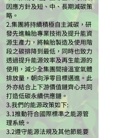
因應方針及短、中、長期減碳策
略。
2.集團將持續積極自主減碳，研
發先進輪胎專業技術及提升能資
源生產力，將輪胎製造及使用階
段之碳排降到最低，同時也致力
透過提升能源效率及再生能源的
使用，減少全集團間接溫室氣體
排放量，朝向淨零目標邁進。此
外亦結合上下游價值鏈齊心共同
打造低碳永續供應鏈。
3.我們的能源政策如下:
3.1推動符合國際標準之能源管
理系統。
3.2遵守能源法規及其他節能要