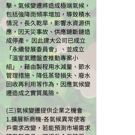
擊。氣候變遷將造成極端氣候，
包括強降雨頻率增加，導致積水
情況，長久乾旱，影響水資源供
應，因天災事故、供應鏈斷鏈造
成停產。 因此建大公司已成立
「永續發展委員會」、並成立
「溫室氣體盤查推動專案小
組」，藉由製程用水減量、節水
管理措施、降低蒸發損失、廢水
回收再利用等作為，因應氣候變
遷造成之實質風險。
(三)氣候變遷提供企業之機會
1.擴展新商機-各氣候異常使客
戶需求改變，若能預測市場需求