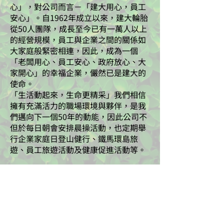
心」，對公司而言－「建大用心，員工
安心」。自1962年成立以來，建大輪胎
從50人團隊，成長至今已有一萬人以上
的經營規模，員工與企業之間的關係如
大家庭般緊密相連，因此，成為一個
「老闆用心、員工安心、政府放心、大
家開心」的幸福企業，儼然已是建大的
使命。
「生活動起來，生命更精采」我們相信
擁有充滿活力的職場環境與夥伴，是我
們邁向下一個50年的動能，因此公司不
但於每日朝會安排晨操活動，也定期舉
行企業家庭日登山健行、鐵馬環島旅
遊、員工旅遊活動及健康促進活動等。
​貼心的員工福利措施
❶各項法定保險
❷結婚補助
❸喪葬補助
❹住院補助