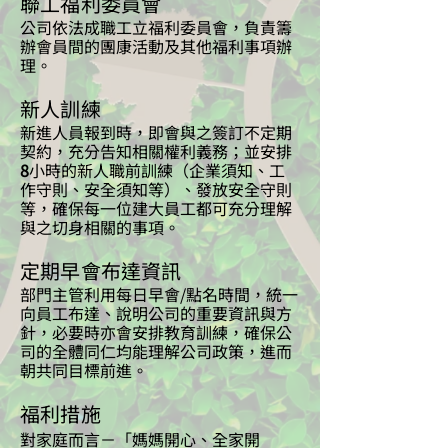
聯工福利委員會
公司依法成職工立福利委員會，負責籌
辦會員間的團康活動及其他福利事項辦
理。
新人訓練
新進人員報到時，即會與之簽訂不定期
契約，充分告知相關權利義務；並安排
8
小時的新人職前訓練（企業須知、工
作守則、安全須知等）、發放安全守則
等，確保每一位建大員工都可充分理解
與之切身相關的事項。
定期早會布達資訊
部門主管利用每日早會/點名時間，統一
向員工布達、說明公司的重要資訊與方
針，必要時亦會安排教育訓練，確保公
司的全體同仁均能理解公司政策，進而
朝共同目標前進。
福利措施
對家庭而言－「媽媽開心、全家開