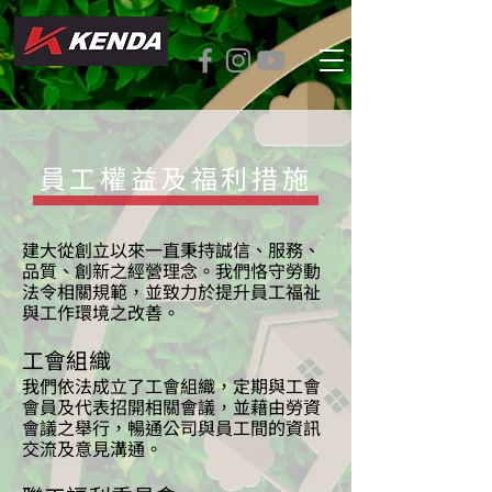
員工權益及福利措施
建大從創立以來一直秉持誠信、服務、
品質、創新之經營理念。我們恪守勞動
法令相關規範，並致力於提升員工福祉
與工作環境之改善。
工會組織
我們依法成立了工會組織，定期與工會
會員及代表招開相關會議，並藉由勞資
會議之舉行，暢通公司與員工間的資訊
交流及意見溝通。