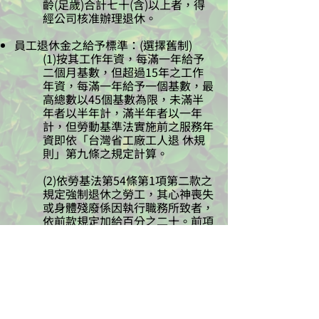
齡(足歲)合計七十(含)以上者，得
經公司核准辦理退休。
員工退休金之給予標準：(選擇舊制)
(1)按其工作年資，每滿一年給予
二個月基數，但超過15年之工作
年資，每滿一年給予一個基數，最
高總數以45個基數為限，未滿半
年者以半年計，滿半年者以一年
計，但勞動基準法實施前之服務年
資即依「台灣省工廠工人退 休規
則」第九條之規定計算。
(2)依勞基法第54條第1項第二款之
規定強制退休之勞工，其心神喪失
或身體殘廢係因執行職務所致者，
依前款規定加給百分之二十。前項
第一款退休金基數之標準，係指核
准退休時一個月平均工資。
員工退休金之給予標準：(選擇新制)
於2005年7月1日以前入廠者，可
選擇新制或舊制，或勾選暫不選
擇，選擇舊制與暫不選擇人員最遲