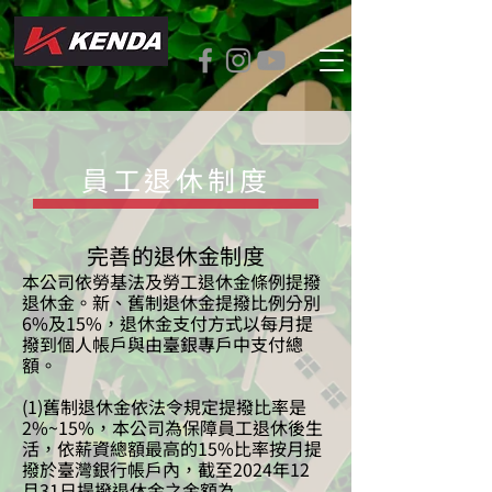
員工退休制度
​完善的退休金制度
本公司依勞基法及勞工退休金條例提撥
退休金。新、舊制退休金提撥比例分別
6%及15%，退休金支付方式以每月提
撥到個人帳戶與由臺銀專戶中支付總
額。
(1)舊制退休金依法令規定提撥比率是
2%~15%，本公司為保障員工退休後生
活，依薪資總額最高的15%比率按月提
撥於臺灣銀行帳戶內，截至2024年12
月31日提撥退休金之金額為