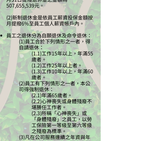
507,655,539元。
(2)新制退休金是依員工薪資投保金額按
月提撥6%至員工個人薪資帳戶內。
員工之退休分為自願退休及命令退休：
(1)員工合於下列情形之一者，得
自請退休：
(1.1)工作15年以上，年滿55
歲者。
(1.2)工作25年以上者。
(1.3)工作10年以上，年滿60
歲者。
(2)員工有下列情形之一者，本公
司得強制退休：
(2.1)年滿65歲者。
(2.2)心神喪失或身體殘廢不
堪勝任工作者。
(2.3)所稱「心神喪失」或
「身體殘廢」之員工，以勞
工保險第一等級至第六等級
之殘廢為標準。
(3)凡在公司服務連續之年資與年