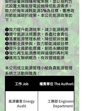
契約容量與錯峰用電策施，並以租約方
式設置太陽能發電設施降低能源需求，
致力於每年減耗能源
1%
為目標，響應政
府節能減碳的政策。本公司能源政策如
下：
❶
致力提升能源效率，減少能源耗用
❷
遵守能源法規要求，善盡社會責任
❸
落實能源管理系統，降低碳排放量
❹
推動全員參與，致力節能減碳目標
❺
提升全員節能意識，創造永續經營
❻
強化再生能源應用與循環的再利用
❼
運用互聯網概念，有效管理能源
本公司成立能源管理小組負責能源管理
系統之活動與職責：
工作 Job
權責單位 The Authorized Unit
能源審查 Energy
工務部 Engineering
Audit
Department