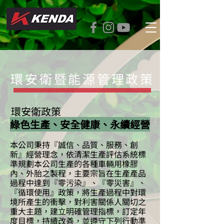
​環安衛暨能源管理政策
環安衛政策
綠色生產、安全健康、永續經營
本公司秉持『誠信、品質、服務、創
新』經營理念，依清潔生產評估系統標
準規劃本公司生產的各種車輛用橡膠
內、外胎之製程，主要宗旨在生產產品
過程中達到『零污染』、『零災害』、
『循環使用』政策，將生產過程中對環
境所產生的衝擊，對利害關係人關切之
重大主題，建立明確管理指標，訂定年
度目標，持續改善，並遵守下列行動準