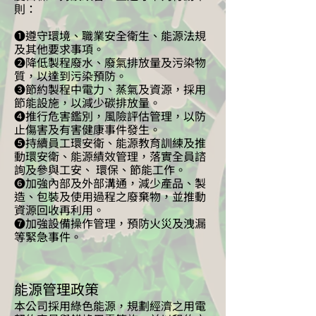
則：
❶
遵守環境、職業安全衛生、能源法規
及其他要求事項。
❷
降低製程廢水、廢氣排放量及污染物
質，以達到污染預防。
❸
節約製程中電力、蒸氣及資源，採用
節能設施，以減少碳排放量。
❹
推行危害鑑別，風險評估管理，以防
止傷害及有害健康事件發生。
❺
持續員工環安衛、能源教育訓練及推
動環安衛、能源績效管理，落實全員諮
詢及參與工安、 環保、節能工作。
❻
加強內部及外部溝通，減少產品、製
造、包裝及使用過程之廢棄物，並推動
資源回收再利用。
❼
加強設備操作管理，預防火災及洩漏
等緊急事件。​
能源管理政策
本公司採用綠色能源，規劃經濟之用電