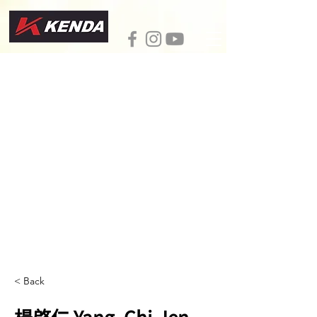
< Back
楊啓仁 Yang, Chi-Jen